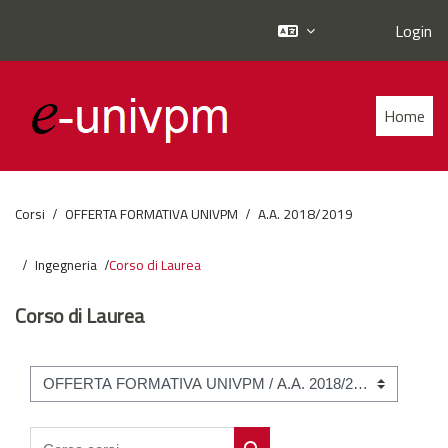
Login
Vai al contenuto principale
Home
Corsi
OFFERTA FORMATIVA UNIVPM
A.A. 2018/2019
Ingegneria
Corso di Laurea
Corso di Laurea
Categorie di corso
Cerca corsi