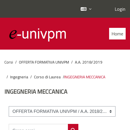
Login
Vai al contenuto principale
Home
Corsi
OFFERTA FORMATIVA UNIVPM
A.A. 2018/2019
Ingegneria
Corso di Laurea
INGEGNERIA MECCANICA
INGEGNERIA MECCANICA
Categorie di corso
Cerca corsi