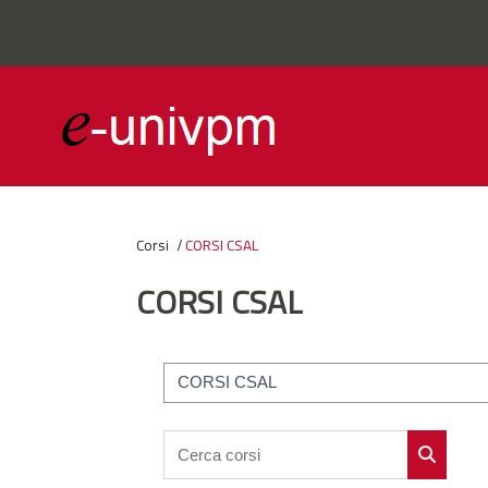
Vai al contenuto principale
Corsi
CORSI CSAL
CORSI CSAL
Categorie di corso
Cerca corsi
Cerca cor