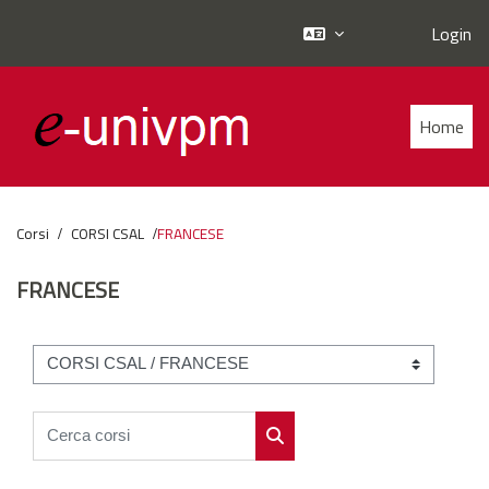
Login
Vai al contenuto principale
Home
Corsi
CORSI CSAL
FRANCESE
FRANCESE
Categorie di corso
Cerca corsi
Cerca corsi