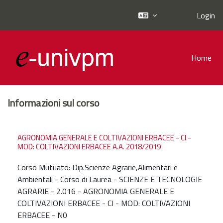
Login
Vai al contenuto principale
Home
Informazioni sul corso
AGRONOMIA GENERALE E COLTIVAZIONI ERBACEE - CI -
MOD: COLTIVAZIONI ERBACEE A.A. 2018/2019
Corso Mutuato: Dip.Scienze Agrarie,Alimentari e
Ambientali - Corso di Laurea - SCIENZE E TECNOLOGIE
AGRARIE - 2.016 - AGRONOMIA GENERALE E
COLTIVAZIONI ERBACEE - CI - MOD: COLTIVAZIONI
ERBACEE - N0