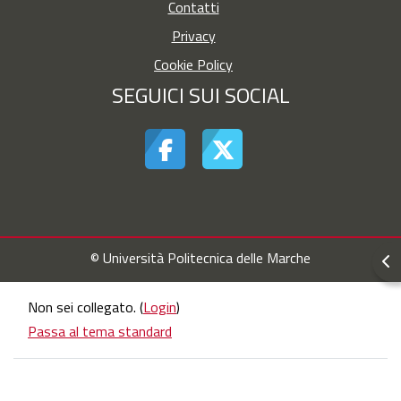
Contatti
Privacy
Cookie Policy
SEGUICI SUI SOCIAL
© Università Politecnica delle Marche
Apr
Non sei collegato. (
Login
)
Passa al tema standard