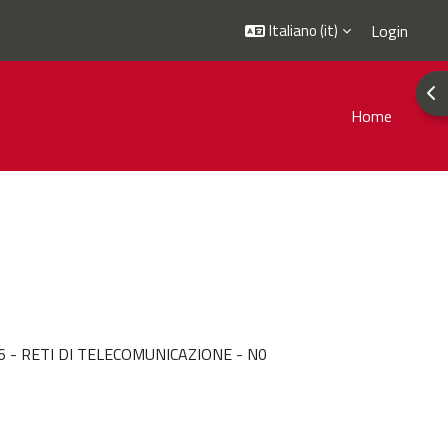
Italiano ‎(it)‎
Login
Apr
Home
.016 - RETI DI TELECOMUNICAZIONE - N0