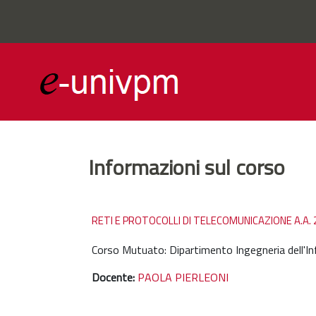
Vai al contenuto principale
Informazioni sul corso
RETI E PROTOCOLLI DI TELECOMUNICAZIONE A.A.
Corso Mutuato: Dipartimento Ingegneria dell
Docente:
PAOLA PIERLEONI