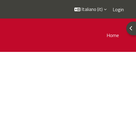
Italiano ‎(it)‎
Login
Apr
Home