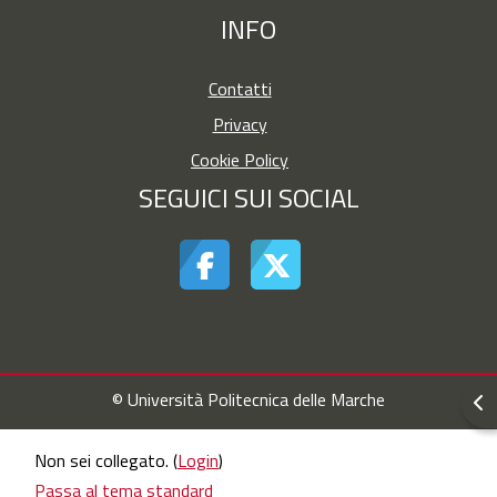
INFO
Contatti
Privacy
Cookie Policy
SEGUICI SUI SOCIAL
© Università Politecnica delle Marche
Apr
Non sei collegato. (
Login
)
Passa al tema standard