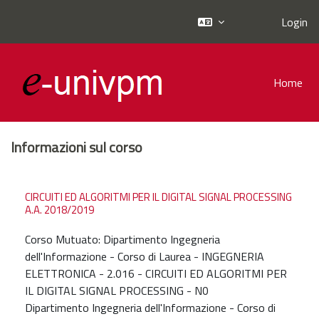
Login
Vai al contenuto principale
Home
Informazioni sul corso
CIRCUITI ED ALGORITMI PER IL DIGITAL SIGNAL PROCESSING
A.A. 2018/2019
Corso Mutuato: Dipartimento Ingegneria
dell'Informazione - Corso di Laurea - INGEGNERIA
ELETTRONICA - 2.016 - CIRCUITI ED ALGORITMI PER
IL DIGITAL SIGNAL PROCESSING - N0
Dipartimento Ingegneria dell'Informazione - Corso di