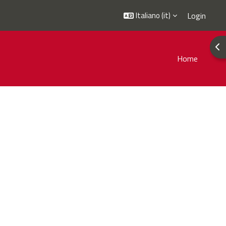
Italiano ‎(it)‎
Login
Apr
Home