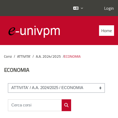
Login
Vai al contenuto principale
Home
Corsi
ATTIVITA'
A.A. 2024/2025
ECONOMIA
ECONOMIA
Categorie di corso
Cerca corsi
Cerca corsi