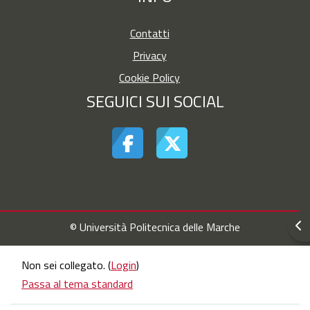
Contatti
Privacy
Cookie Policy
SEGUICI SUI SOCIAL
Apr
© Università Politecnica delle Marche
Non sei collegato. (
Login
)
Passa al tema standard