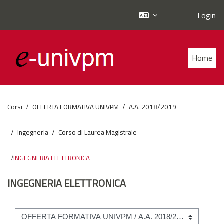
Login
Vai al contenuto principale
Home
Corsi
OFFERTA FORMATIVA UNIVPM
A.A. 2018/2019
Ingegneria
Corso di Laurea Magistrale
INGEGNERIA ELETTRONICA
INGEGNERIA ELETTRONICA
Categorie di corso