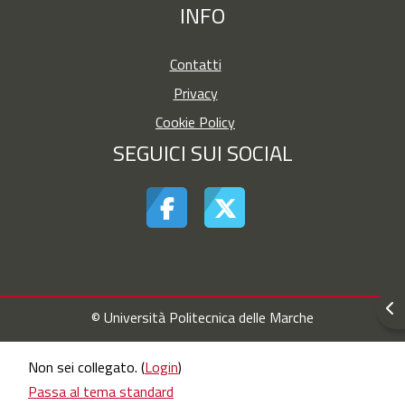
INFO
Contatti
Privacy
Cookie Policy
SEGUICI SUI SOCIAL
Apr
© Università Politecnica delle Marche
Non sei collegato. (
Login
)
Passa al tema standard