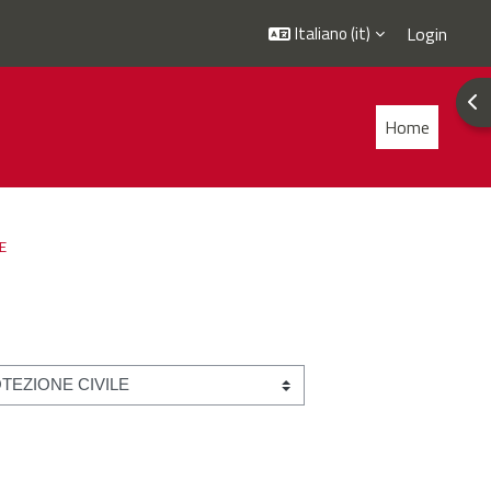
Italiano ‎(it)‎
Login
Apr
Home
E