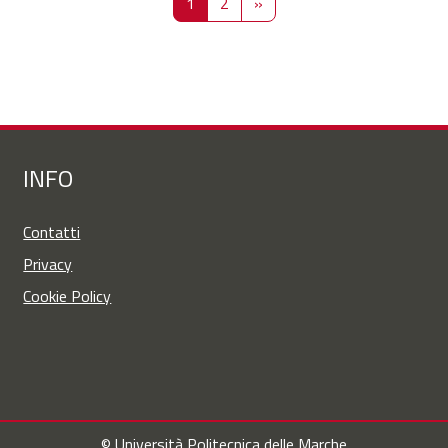
Pagina 1
Pagina 2
Pagina successiva
1
2
»
INFO
Contatti
Privacy
Cookie Policy
© Università Politecnica delle Marche