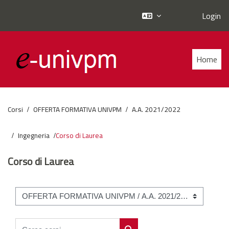
Login
Vai al contenuto principale
Home
Corsi
OFFERTA FORMATIVA UNIVPM
A.A. 2021/2022
Ingegneria
Corso di Laurea
Corso di Laurea
Categorie di corso
Cerca corsi