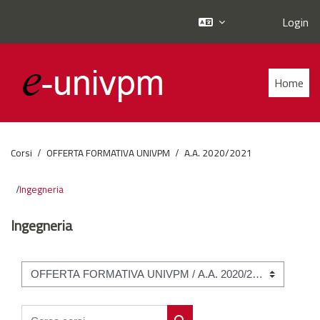
Login
Vai al contenuto principale
Home
Corsi
OFFERTA FORMATIVA UNIVPM
A.A. 2020/2021
Ingegneria
Ingegneria
Categorie di corso
Cerca corsi