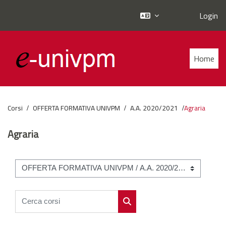
Login
Vai al contenuto principale
Home
Corsi
OFFERTA FORMATIVA UNIVPM
A.A. 2020/2021
Agraria
Agraria
Categorie di corso
Cerca corsi
Cerca corsi