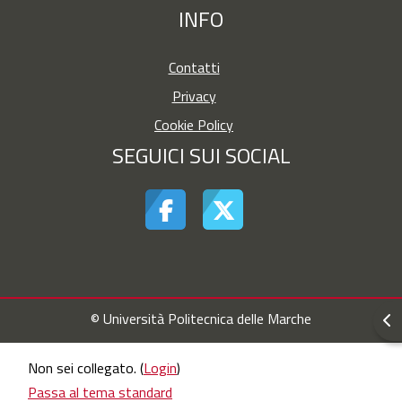
INFO
Contatti
Privacy
Cookie Policy
SEGUICI SUI SOCIAL
© Università Politecnica delle Marche
Apr
Non sei collegato. (
Login
)
Passa al tema standard