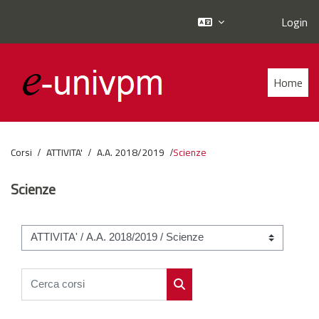
Login
Vai al contenuto principale
Home
Corsi
ATTIVITA'
A.A. 2018/2019
Scienze
Scienze
Categorie di corso
Cerca corsi
Cerca corsi