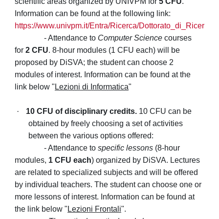
scientific areas organized by UNIVPM for
5 CFU
.
Information can be found at the following link:
https://www.univpm.it/Entra/Ricerca/Dottorato_di_Ricerca
- Attendance to
Computer Science
courses
for
2 CFU
. 8-hour modules (1 CFU each) will be
proposed by DiSVA; the student can choose 2
modules of interest. Information can be found at the
link below "
Lezioni di Informatica
"
·
10 CFU of disciplinary credits.
10 CFU can be
obtained by freely choosing a set of activities
between the various options offered:
- Attendance to
specific lessons
(8-hour
modules,
1 CFU each
) organized by DiSVA. Lectures
are related to specialized subjects and will be offered
by individual teachers. The student can choose one or
more lessons of interest. Information can be found at
the link below "
Lezioni Frontali
".