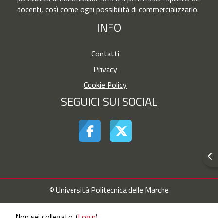
docenti, così come ogni possibilità di commercializzarlo.
INFO
Contatti
Privacy
Cookie Policy
SEGUICI SUI SOCIAL
Apr
© Università Politecnica delle Marche
Non sei collegato. (
Login
)